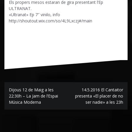
Els propers mesos estaran de gira presentant l’Ep
ULTRANAT.
«Ultranat» Ep 7″ vinilo, info
http://shoutout.wix.com/so/4L9Lxczj#/main
Navegación
Dijous 12 de Maig a les
14.5.2016 El Cantaitor
de
22:30h – La Jam de l’Espai
presenta «El placer de no
Música Moderna
ser nadie» a les 23h
entradas