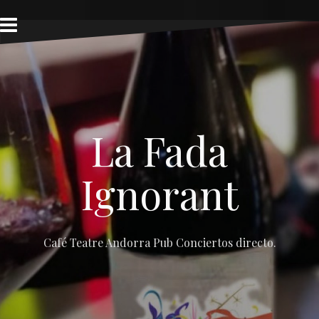
Skip
to
content
La Fada
Ignorant
Café Teatre Andorra Pub Conciertos directo.