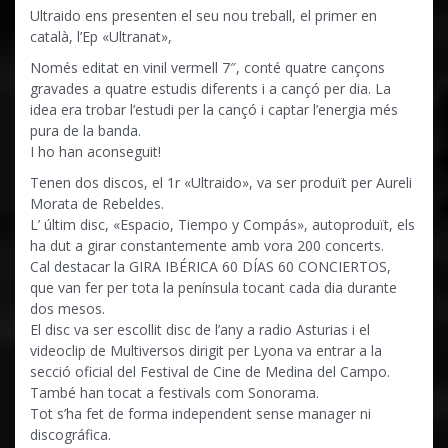
Ultraido ens presenten el seu nou treball, el primer en
català, l’Ep «Ultranat»,
Només editat en vinil vermell 7″, conté quatre cançons
gravades a quatre estudis diferents i a cançó per dia. La
idea era trobar l’estudi per la cançó i captar l’energia més
pura de la banda.
I ho han aconseguit!
Tenen dos discos, el 1r «Ultraido», va ser produït per Aureli
Morata de Rebeldes.
L’ últim disc, «Espacio, Tiempo y Compás», autoproduït, els
ha dut a girar constantemente amb vora 200 concerts.
Cal destacar la GIRA IBÉRICA 60 DÍAS 60 CONCIERTOS,
que van fer per tota la península tocant cada dia durante
dos mesos.
El disc va ser escollit disc de l’any a radio Asturias i el
videoclip de Multiversos dirigit per Lyona va entrar a la
secció oficial del Festival de Cine de Medina del Campo.
També han tocat a festivals com Sonorama.
Tot s’ha fet de forma independent sense manager ni
discográfica.