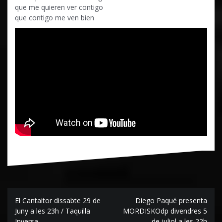
que me quieren ver contigo
que contigo me ven bien
Navegación
El Cantaitor dissabte 29 de
Diego Paqué presenta
de
Juny a les 23h / Taquilla
MORDISKOdp divendres 5
Inversa
de juliol a les 22h