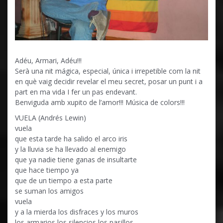
Adéu, Armari, Adéu!!!
Serà una nit mágica, especial, única i irrepetible com la nit
en què vaig decidir revelar el meu secret, posar un punt i a
part en ma vida I fer un pas endevant.
Benviguda amb xupito de l’amor!!! Música de colors!!!
VUELA (Andrés Lewin)
vuela
que esta tarde ha salido el arco iris
y la lluvia se ha llevado al enemigo
que ya nadie tiene ganas de insultarte
que hace tiempo ya
que de un tiempo a esta parte
se suman los amigos
vuela
y a la mierda los disfraces y los muros
los armarios los silencios los pasillos