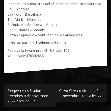
Ja tenim els 5 finalistes del 6è concurs de música d’autor/a
La FI Andorra
Eva Fort – Barcelona
Titu Martí – Menorca
El Equívoco del Poeta – Barcelona
Sonia Linares – Sabadell
Ferran Capdevila – Sant Joan de les Abadesses
Amb l’actuació d’El Sobrino del Diablo
Reserva la teva entrada!!!! Entrada: 10€
WhatsApp+376342833
Navegación
Sleepwalker’s Station
Chivo Chivato dissabte 5 de
de
divendres 4 de novembre
novembre 2022 a les 22h
2022 a les 22.30h
entradas