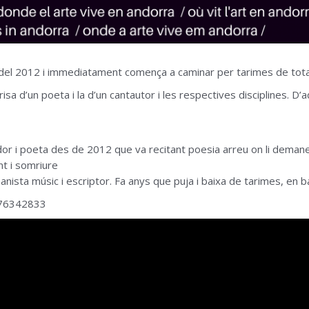
iu del 2012 i immediatament comença a caminar per tarimes de tota
isa d’un poeta i la d’un cantautor i les respectives disciplines. D’
r i poeta des de 2012 que va recitant poesia arreu on li demanen
nt i somriure
nista músic i escriptor. Fa anys que puja i baixa de tarimes, en ba
376342833