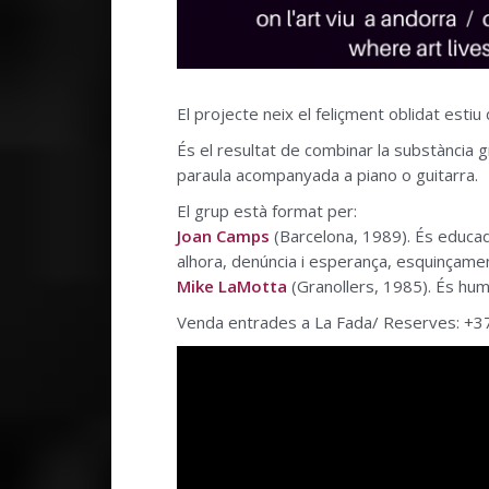
El projecte neix el feliçment oblidat est
És el resultat de combinar la substància gr
paraula acompanyada a piano o guitarra.
El grup està format per:
Joan Camps
(Barcelona, 1989). És educado
alhora, denúncia i esperança, esquinçame
Mike LaMotta
(Granollers, 1985). És huma
Venda entrades a La Fada/ Reserves: +