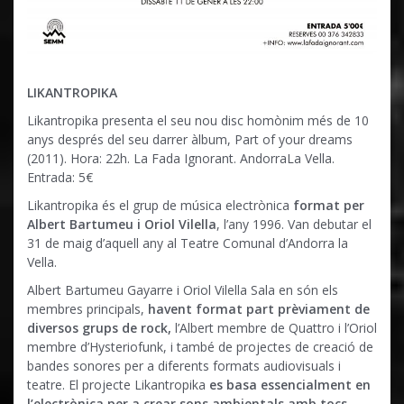
LIKANTROPIKA
Likantropika presenta el seu nou disc homònim més de 10
anys després del seu darrer àlbum, Part of your dreams
(2011). Hora: 22h. La Fada Ignorant. AndorraLa Vella.
Entrada: 5€
Likantropika és el grup de música electrònica
format per
Albert Bartumeu i Oriol Vilella
, l’any 1996. Van debutar el
31 de maig d’aquell any al Teatre Comunal d’Andorra la
Vella.
Albert Bartumeu Gayarre i Oriol Vilella Sala en són els
membres principals,
havent format part prèviament de
diversos grups de rock,
l’Albert membre de Quattro i l’Oriol
membre d’Hysteriofunk, i també de projectes de creació de
bandes sonores per a diferents formats audiovisuals i
teatre. El projecte Likantropika
es basa essencialment en
l’electrònica per a crear sons ambientals amb tocs