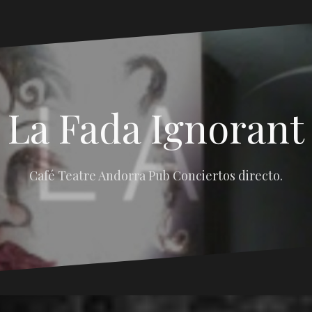
La Fada Ignorant
Café Teatre Andorra Pub Conciertos directo.