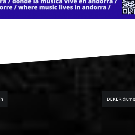
1h
DEKER diumen